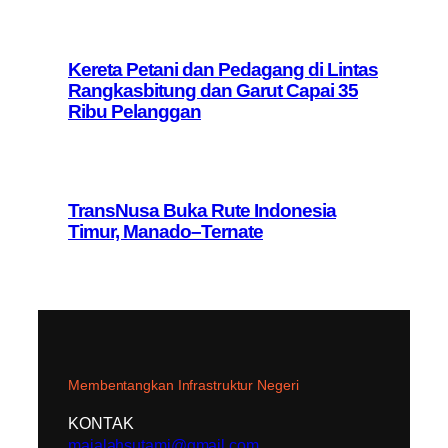
Kereta Petani dan Pedagang di Lintas
Rangkasbitung dan Garut Capai 35
Ribu Pelanggan
TransNusa Buka Rute Indonesia
Timur, Manado–Ternate
Membentangkan Infrastruktur Negeri
KONTAK
majalahsutami@gmail.com