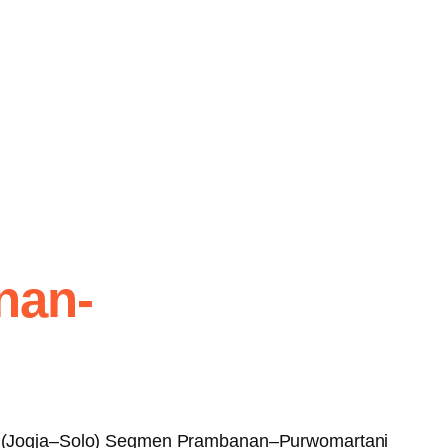
nan-
o (Jogja–Solo) Segmen Prambanan–Purwomartani