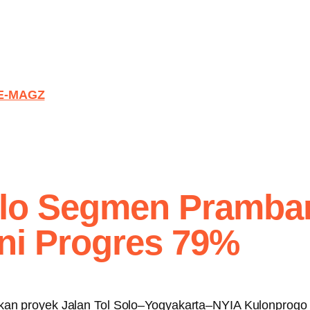
E-MAGZ
olo Segmen Pramba
ni Progres 79%
an proyek Jalan Tol Solo–Yogyakarta–NYIA Kulonprog