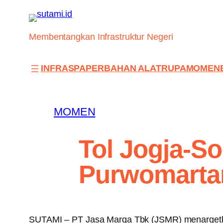
Skip
to
content
Membentangkan Infrastruktur Negeri
INFRAS
PAPER
BAHAN ALAT
RUPA
MOMEN
MOMEN
Tol Jogja-S
Purwomarta
SUTAMI – PT Jasa Marga Tbk (JSMR) menargetk