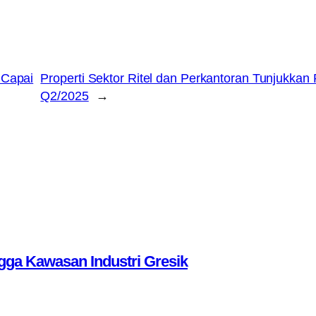
 Capai
Properti Sektor Ritel dan Perkantoran Tunjukkan
Q2/2025
→
ga Kawasan Industri Gresik