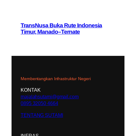
TransNusa Buka Rute Indonesia
Timur, Manado–Ternate
Membentangkan Infrastruktur Negeri
KONTAK
majalahsutami@gmail.com
0895 32050 4664
TENTANG SUTAMI
INFRAS