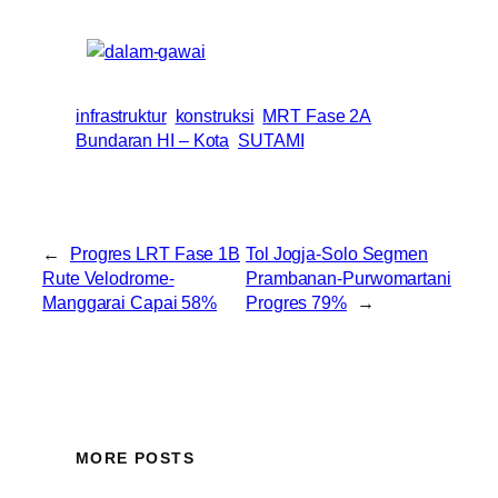
infrastruktur
konstruksi
MRT Fase 2A
Bundaran HI – Kota
SUTAMI
←
Progres LRT Fase 1B
Tol Jogja-Solo Segmen
Rute Velodrome-
Prambanan-Purwomartani
Manggarai Capai 58%
Progres 79%
→
MORE POSTS