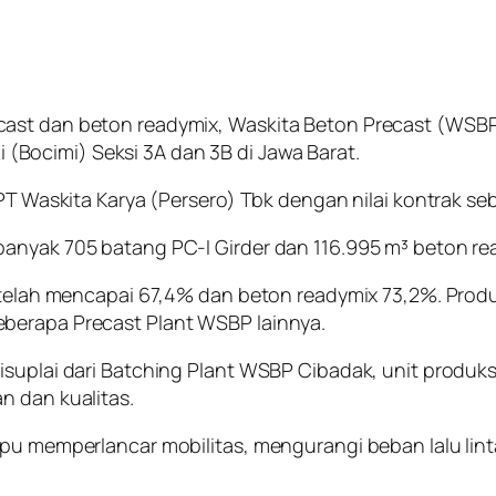
cast dan beton readymix, Waskita Beton Precast (WSB
Bocimi) Seksi 3A dan 3B di Jawa Barat.
PT Waskita Karya (Persero) Tbk dengan nilai kontrak sebe
banyak 705 batang PC-I Girder dan 116.995 m³ beton re
r telah mencapai 67,4% dan beton readymix 73,2%. Produ
berapa Precast Plant WSBP lainnya.
isuplai dari Batching Plant WSBP Cibadak, unit produk
n dan kualitas.
mpu memperlancar mobilitas, mengurangi beban lalu li