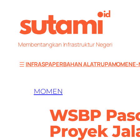
Skip
to
content
Membentangkan Infrastruktur Negeri
INFRAS
PAPER
BAHAN ALAT
RUPA
MOMEN
E-
MOMEN
WSBP Paso
Proyek Jal