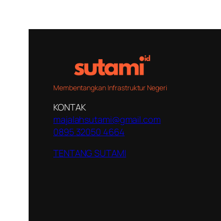
Membentangkan Infrastruktur Negeri
KONTAK
majalahsutami@gmail.com
0895 32050 4664
TENTANG SUTAMI