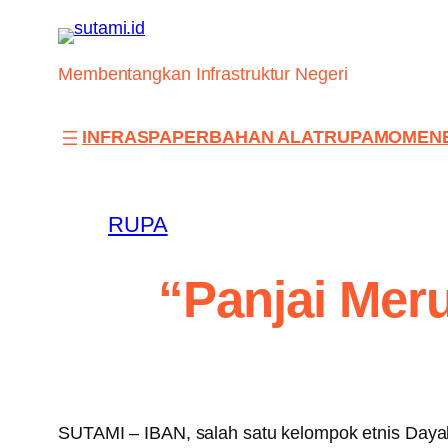
Skip
to
content
Membentangkan Infrastruktur Negeri
INFRAS
PAPER
BAHAN ALAT
RUPA
MOMEN
RUPA
“Panjai Mer
SUTAMI – IBAN, salah satu kelompok etnis Dayak