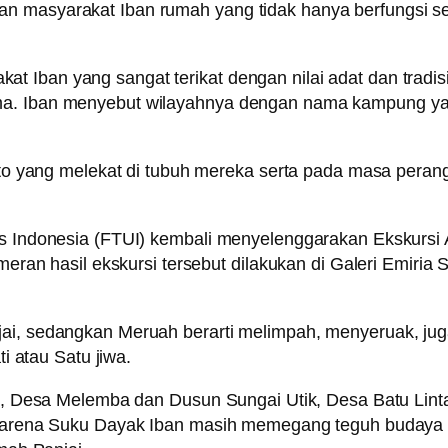
n masyarakat Iban rumah yang tidak hanya berfungsi seb
 Iban yang sangat terikat dengan nilai adat dan tradisi
ma. Iban menyebut wilayahnya dengan nama kampung yan
tato yang melekat di tubuh mereka serta pada masa peran
as Indonesia (FTUI) kembali menyelenggarakan Ekskursi A
ameran hasil ekskursi tersebut dilakukan di Galeri Emiri
jai, sedangkan Meruah berarti melimpah, menyeruak, ju
ti atau Satu jiwa.
ik, Desa Melemba dan Dusun Sungai Utik, Desa Batu Linta
 karena Suku Dayak Iban masih memegang teguh budaya da