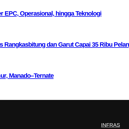
r EPC, Operasional, hingga Teknologi
as Rangkasbitung dan Garut Capai 35 Ribu Pela
mur, Manado–Ternate
INFRAS