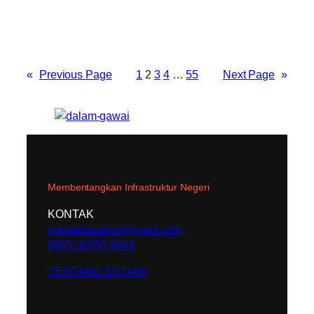
«
Previous Page
1
2
3
4
…
55
Next Page
»
Membentangkan Infrastruktur Negeri
KONTAK
majalahsutami@gmail.com
0895 32050 4664
TENTANG SUTAMI