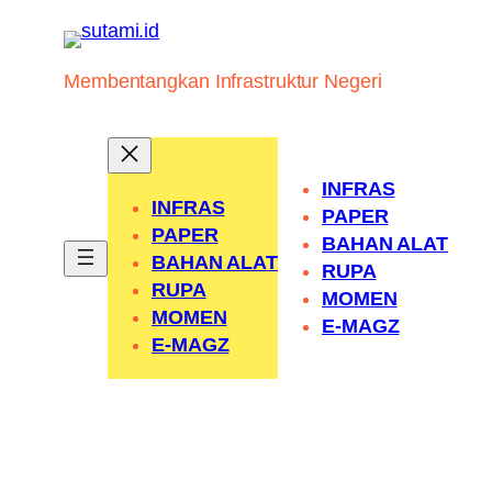
Skip
to
content
Membentangkan Infrastruktur Negeri
INFRAS
INFRAS
PAPER
PAPER
BAHAN ALAT
BAHAN ALAT
RUPA
RUPA
MOMEN
MOMEN
E-MAGZ
E-MAGZ