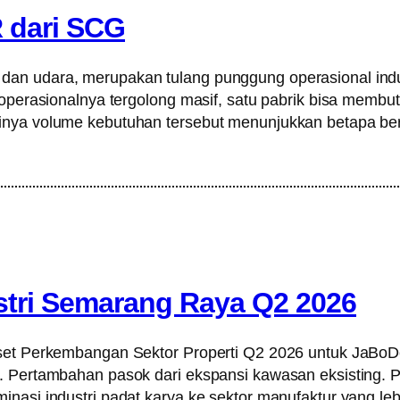
R dari SCG
trik, dan udara, merupakan tulang punggung operasional in
operasionalnya tergolong masif, satu pabrik bisa membutuh
inya volume kebutuhan tersebut menunjukkan betapa ber
stri Semarang Raya Q2 2026
riset Perkembangan Sektor Properti Q2 2026 untuk JaBo
. Pertambahan pasok dari ekspansi kawasan eksisting. P
inasi industri padat karya ke sektor manufaktur yang l