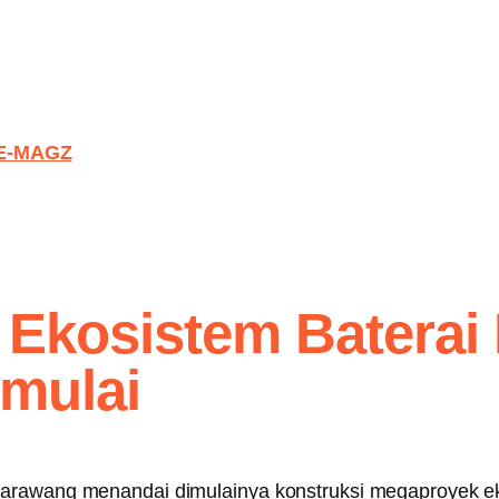
E-MAGZ
Ekosistem Baterai 
imulai
rawang menandai dimulainya konstruksi megaproyek ekosi