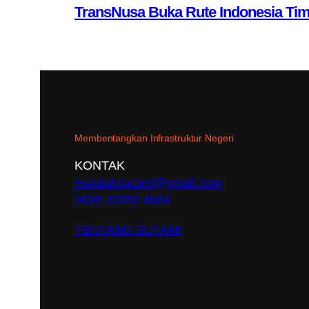
TransNusa Buka Rute Indonesia Ti
Membentangkan Infrastruktur Negeri
KONTAK
majalahsutami@gmail.com
0895 32050 4664
TENTANG SUTAMI