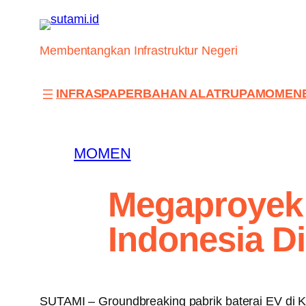
Skip
to
content
Membentangkan Infrastruktur Negeri
INFRAS
PAPER
BAHAN ALAT
RUPA
MOMEN
MOMEN
Megaproyek 
Indonesia D
SUTAMI – Groundbreaking pabrik baterai EV di Ka