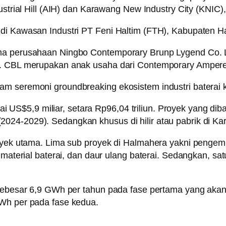
ustrial Hill (AIH) dan Karawang New Industry City (KNIC)
 di Kawasan Industri PT Feni Haltim (FTH), Kabupaten H
sama perusahaan Ningbo Contemporary Brunp Lygend Co.
C). CBL merupakan anak usaha dari Contemporary Ampere
 seremoni groundbreaking ekosistem industri baterai kend
apai US$5,9 miliar, setara Rp96,04 triliun. Proyek yang di
024-2029). Sedangkan khusus di hilir atau pabrik di Ka
royek utama. Lima sub proyek di Halmahera yakni pengemb
i material baterai, dan daur ulang baterai. Sedangkan, s
 sebesar 6,9 GWh per tahun pada fase pertama yang akan
GWh per pada fase kedua.