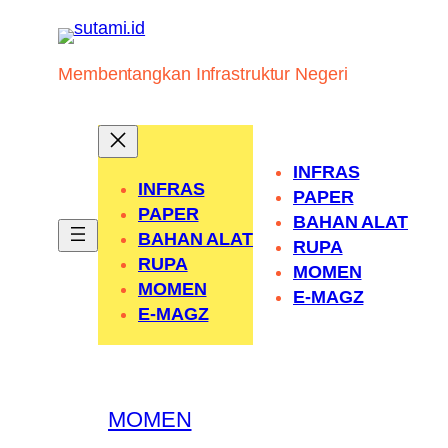
Skip
to
content
Membentangkan Infrastruktur Negeri
INFRAS
INFRAS
PAPER
PAPER
BAHAN ALAT
BAHAN ALAT
RUPA
RUPA
MOMEN
MOMEN
E-MAGZ
E-MAGZ
MOMEN