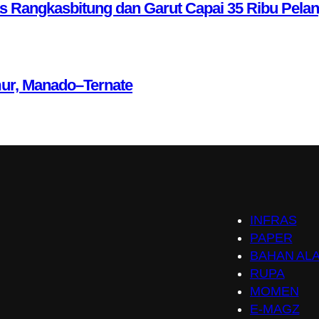
as Rangkasbitung dan Garut Capai 35 Ribu Pela
mur, Manado–Ternate
INFRAS
PAPER
BAHAN AL
RUPA
MOMEN
E-MAGZ