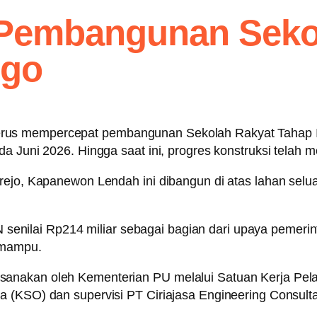
 Pembangunan Seko
ogo
us mempercepat pembangunan Sekolah Rakyat Tahap II
a Juni 2026. Hingga saat ini, progres konstruksi telah m
urejo, Kapanewon Lendah ini dibangun di atas lahan sel
ilai Rp214 miliar sebagai bagian dari upaya pemerint
 mampu.
anakan oleh Kementerian PU melalui Satuan Kerja Pel
 (KSO) dan supervisi PT Ciriajasa Engineering Consulta