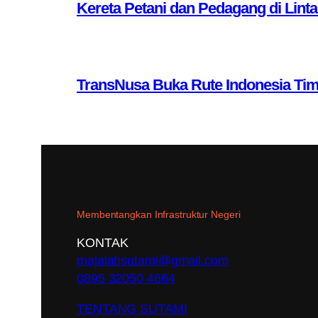
Kereta Petani dan Pedagang di Lint
TransNusa Buka Rute Indonesia Ti
Membentangkan Infrastruktur Negeri
KONTAK
majalahsutami@gmail.com
0895 32050 4664
TENTANG SUTAMI